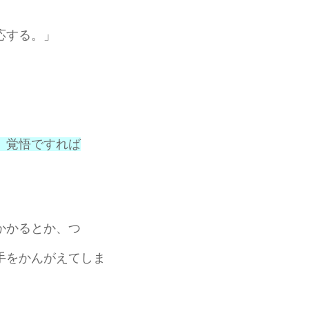
応する。」
」
。覚悟ですれば
かかるとか、つ
手をかんがえてしま