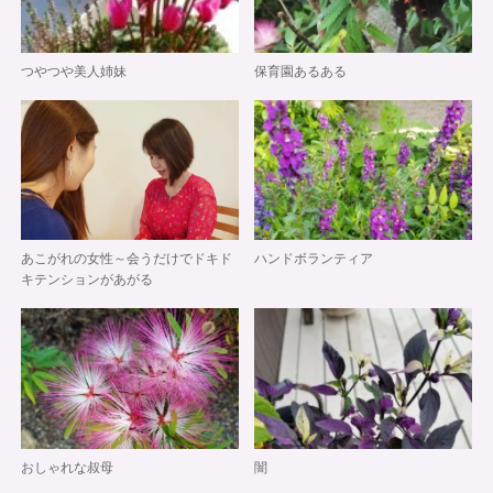
つやつや美人姉妹
保育園あるある
あこがれの女性～会うだけでドキド
ハンドボランティア
キテンションがあがる
おしゃれな叔母
闇