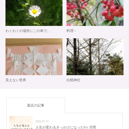
わくわくの場所にこの車で。。
料理∼
見えない世界
白髭神社
最近の記事
2026.07.27
人生が変わるきっかけになった6ヶ月間