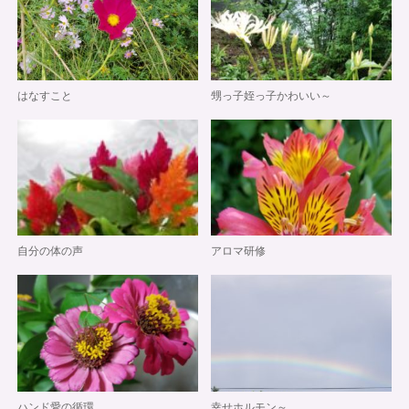
はなすこと
甥っ子姪っ子かわいい～
自分の体の声
アロマ研修
ハンド愛の循環
幸せホルモン～